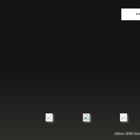
lo
lo
lo
lo
lo
lo
lo
lo
lo
lo
lo
lo
lo
lo
lo
lo
lo
lo
lo
lo
lo
lo
lo
lo
lo
lo
lo
Mikes WW1Airc